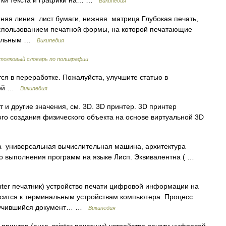
атки текста и графики на… …
Википедия
няя линия лист бумаги, нижняя матрица Глубокая печать,
использованием печатной формы, на которой печатающие
обельным …
Википедия
толковый словарь по полиграфии
ся в переработке. Пожалуйста, улучшите статью в
атей …
Википедия
 и другие значения, см. 3D. 3D принтер. 3D принтер
го создания физического объекта на основе виртуальной 3D
 универсальная вычислительная машина, архитектура
о выполнения программ на языке Лисп. Эквивалентна ( …
nter печатник) устройство печати цифровой информации на
осится к терминальным устройствам компьютера. Процесс
получившийся документ… …
Википедия