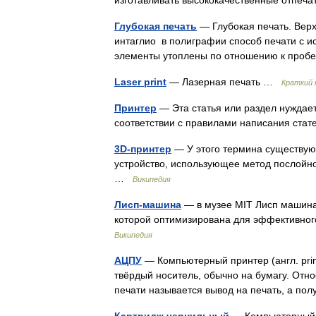
изготавливать высококачественные отпеч
Глубокая печать
— Глубокая печать. Верх
интаглио в полиграфии способ печати с 
элементы утоплены по отношению к пр
Laser print
— Лазерная печать …
Краткий 
Принтер
— Эта статья или раздел нуждает
соответствии с правилами написания ст
3D-принтер
— У этого термина существуют
устройство, использующее метод послойно
…
Википедия
Лисп-машина
— в музее MIT Лисп машина
которой оптимизирована для эффективног
Википедия
АЦПУ
— Компьютерный принтер (англ. pri
твёрдый носитель, обычно на бумагу. Отн
печати называется вывод на печать, а 