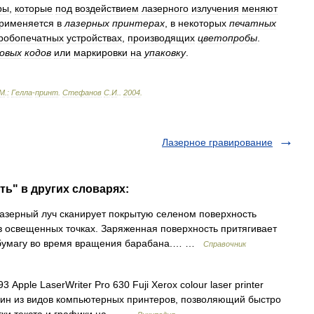
ры
,
которые
под
воздействием
лазерного
излучения
меняют
рименяется
в
лазерных
принтерах
,
в
некоторых
печатных
робопечатных
устройствах
,
производящих
цветопробы
.
овых
кодов
или
маркировки
на
упаковку
.
М
.
:
Гелла
-
принт
.
Стефанов
С
.
И
.
.
2004
.
Лазерное гравирование
ть" в других словарях:
азерный луч сканирует покрытую селеном поверхность
 в освещенных точках. Заряженная поверхность притягивает
а бумагу во время вращения барабана.… …
Справочник
pple LaserWriter Pro 630 Fuji Xerox colour laser printer
 один из видов компьютерных принтеров, позволяющий быстро