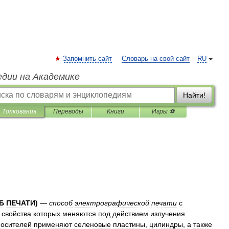
Запомнить сайт
Словарь на свой сайт
RU
едии на Академике
Найти!
Толкования
Переводы
Книги
Игры ⚽
Б
ПЕЧАТИ
)
—
способ
электрографической
печати
с
свойства
которых
меняются
под
действием
излучения
носителей
применяют
селеновые
пластины
,
цилиндры
,
а
также