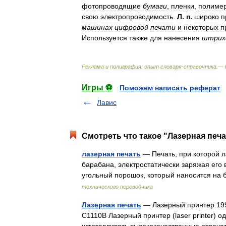
фотопроводящие
бумаги
,
пленки
,
полиме
свою
электропроводимость
.
Л
.
п
.
широко
п
машинах
цифровой
печати
и
некоторых
п
Используется
также
для
нанесения
штрих
Реклама
и
полиграфия:
опыт
словаря
-
справочника
.—
Игры ⚽
Поможем написать реферат
Лавис
Смотреть что такое "Лазерная печа
лазерная печать
— Печать, при которой л
барабана, электростатически заряжая его
угольный порошок, который наносится н
технического переводчика
Лазерная печать
— Лазерный принтер 1993 A
C1110B Лазерный принтер (laser printer)