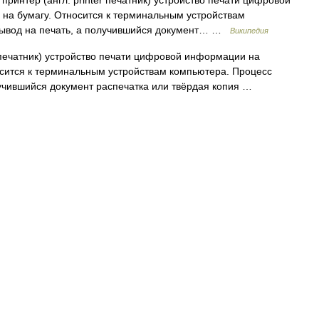
интер (англ. printer печатник) устройство печати цифровой
на бумагу. Относится к терминальным устройствам
вывод на печать, а получившийся документ… …
Википедия
r печатник) устройство печати цифровой информации на
осится к терминальным устройствам компьютера. Процесс
лучившийся документ распечатка или твёрдая копия …