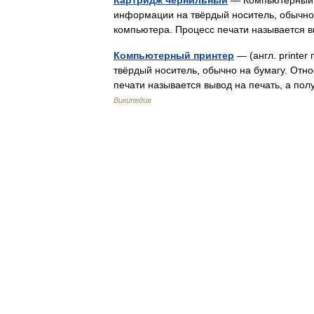
Картридж чернильный
— Компьютерный пр
информации на твёрдый носитель, обычно 
компьютера. Процесс печати называется 
Компьютерный принтер
— (англ. printe
твёрдый носитель, обычно на бумагу. Отн
печати называется вывод на печать, а по
Википедия